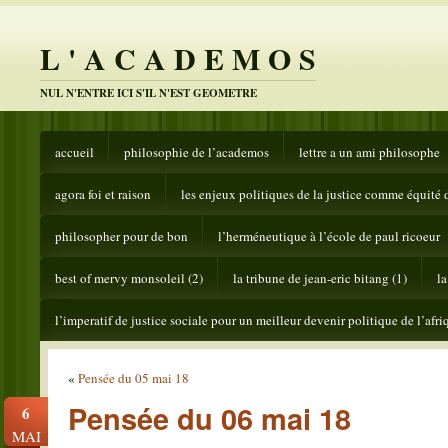
L ' A C A D E M O S
NUL N'ENTRE ICI S'IL N'EST GEOMETRE
accueil
philosophie de l’academos
lettre a un ami philosophe
agora foi et raison
les enjeux politiques de la justice comme équité 
philosopher pour de bon
l’herméneutique à l’école de paul ricoeur
best of mervy monsoleil (2)
la tribune de jean-eric bitang (1)
la
l’imperatif de justice sociale pour un meilleur devenir politique de l’afri
«
Pensée du 05 mai 18
Pensée du 06 mai 18
6
MAI