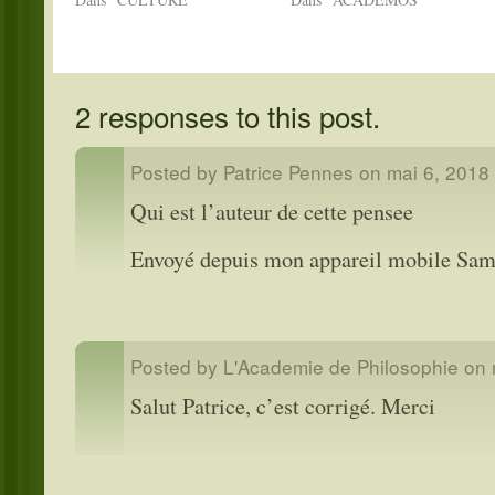
ne dépendent pas de nous le
immédiatement ce que je
corps, l'argent, la réputation,
voulais dire" - mais il oublia
les charges publiques, tout ce
aussi cette réponse, et resta…
en quoi ce n'est pas…
2 responses to this post.
Posted by Patrice Pennes on
mai 6, 2018
Qui est l’auteur de cette pensee
Envoyé depuis mon appareil mobile Sam
Posted by
L'Academie de Philosophie
on
Salut Patrice, c’est corrigé. Merci