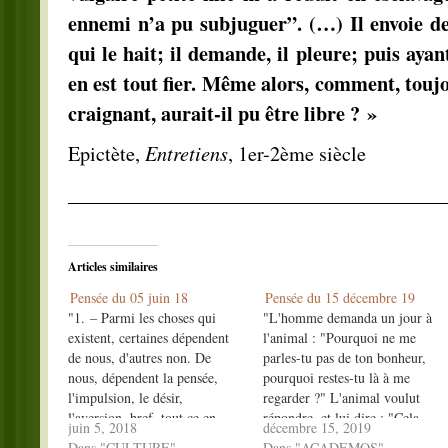
ennemi n’a pu subjuguer”. (…) Il envoie des
qui le hait; il demande, il pleure; puis ayan
en est tout fier. Même alors, comment, toujo
craignant, aurait-il pu être libre ? »
Entretiens
Epictète,
, 1er-2ème siècle
______________________________________
Articles similaires
Pensée du 05 juin 18
Pensée du 15 décembre 19
"1. – Parmi les choses qui
"L'homme demanda un jour à
existent, certaines dépendent
l'animal : "Pourquoi ne me
de nous, d'autres non. De
parles-tu pas de ton bonheur,
nous, dépendent la pensée,
pourquoi restes-tu là à me
l'impulsion, le désir,
regarder ?" L'animal voulut
l'aversion, bref, tout ce en
répondre, et lui dire : "Cela
juin 5, 2018
décembre 15, 2019
quoi c'est nous qui agissons ;
vient de ce que j'oublie
Dans "CULTURE"
Dans "ACADEMOS"