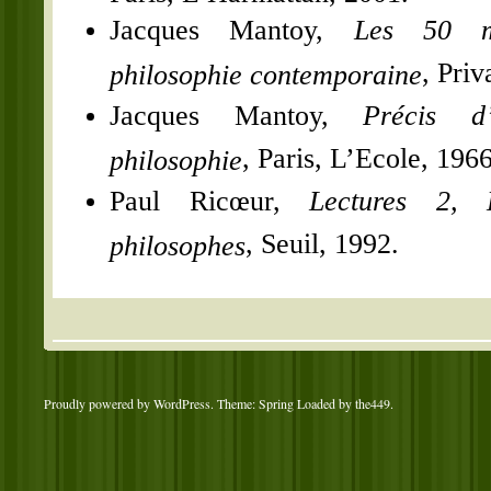
Jacques Mantoy,
Les 50 m
, Priv
philosophie contemporaine
Jacques Mantoy,
Précis d
, Paris, L’Ecole, 1966
philosophie
Paul Ricœur,
Lectures 2, 
, Seuil, 1992.
philosophes
Proudly powered by WordPress
. Theme: Spring Loaded by
the449
.