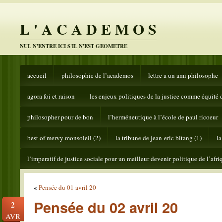
L ' A C A D E M O S
NUL N'ENTRE ICI S'IL N'EST GEOMETRE
accueil
philosophie de l’academos
lettre a un ami philosophe
agora foi et raison
les enjeux politiques de la justice comme équité 
philosopher pour de bon
l’herméneutique à l’école de paul ricoeur
best of mervy monsoleil (2)
la tribune de jean-eric bitang (1)
la
l’imperatif de justice sociale pour un meilleur devenir politique de l’afri
«
Pensée du 01 avril 20
Pensée du 02 avril 20
2
AVR