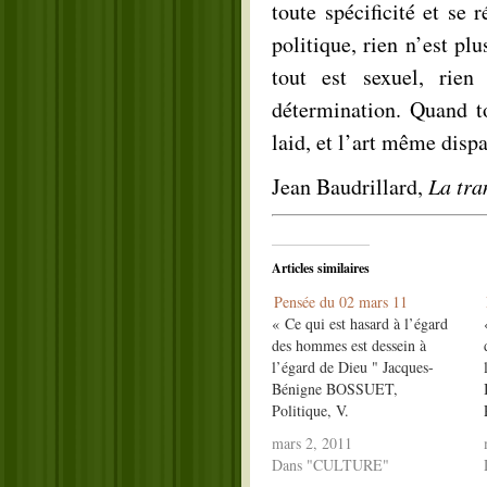
toute spécificité et se 
politique, rien n’est pl
tout est sexuel, rien
détermination. Quand to
laid, et l’art même dispa
Jean Baudrillard,
La tra
Articles similaires
Pensée du 02 mars 11
« Ce qui est hasard à l’égard
des hommes est dessein à
l’égard de Dieu " Jacques-
Bénigne BOSSUET,
Politique, V.
____________________________
mars 2, 2011
GRILLE DE LECTURE Le
Dans "CULTURE"
hasard est ce qui arrive de