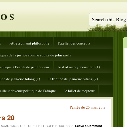
 O S
s
lettre a un ami philosophe
l’atelier des concepts
tiques de la justice comme équité de john rawls
eutique à l’école de paul ricoeur
best of mervy monsoleil (1)
bune de jean-eric bitang (1)
la tribune de jean-eric bitang (2)
eilleur devenir politique de l’afrique
le billet de mejnour
Pensée du 25 mars 20
»
rs 20
n
ACADEMOS
,
CULTURE
,
PHILOSOPHIE
,
SAGESSE
.
Leave a Comment