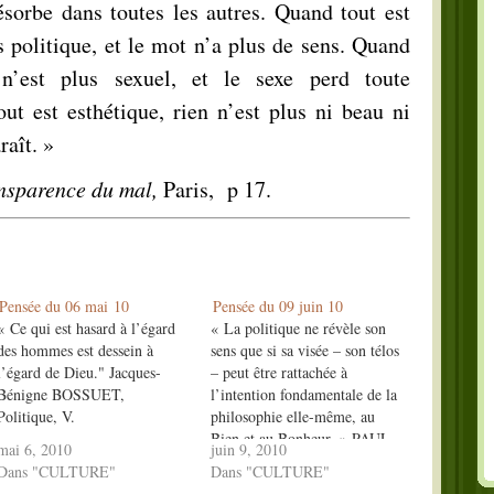
résorbe dans toutes les autres. Quand tout est
us politique, et le mot n’a plus de sens. Quand
 n’est plus sexuel, et le sexe perd toute
ut est esthétique, rien n’est plus ni beau ni
raît. »
nsparence du mal
,
Paris, p 17.
Pensée du 06 mai 10
Pensée du 09 juin 10
« Ce qui est hasard à l’égard
« La politique ne révèle son
des hommes est dessein à
sens que si sa visée – son télos
l’égard de Dieu." Jacques-
– peut être rattachée à
Bénigne BOSSUET,
l’intention fondamentale de la
Politique, V.
philosophie elle-même, au
_________________________________________________________
_______________________________________________________________
Bien et au Bonheur .» PAUL
mai 6, 2010
juin 9, 2010
GRILLE DE LECTURE Le
RICOEUR, Histoire et vérité
Dans "CULTURE"
Dans "CULTURE"
hasard est ce qui arrive de
____________________________________