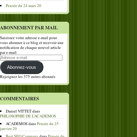
Pensée du 24 mars 20
ABONNEMENT PAR MAIL
Saisissez votre adresse e-mail pour
vous abonner à ce blog et recevoir une
notification de chaque nouvel article
par e-mail.
Adresse
e-
mail
Abonnez-vous
Rejoignez les 375 autres abonnés
COMMENTAIRES
Daniel VITTET
dans
PHILOSOPHIE DE L’ACADEMOS
ACADEMOS
dans
Pensée du 25
janvier 20
Best SEO Company
dans
Pensée du