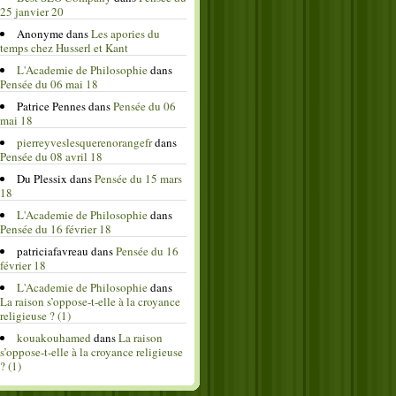
25 janvier 20
Anonyme
dans
Les apories du
temps chez Husserl et Kant
L'Academie de Philosophie
dans
Pensée du 06 mai 18
Patrice Pennes
dans
Pensée du 06
mai 18
pierreyveslesquerenorangefr
dans
Pensée du 08 avril 18
Du Plessix
dans
Pensée du 15 mars
18
L'Academie de Philosophie
dans
Pensée du 16 février 18
patriciafavreau
dans
Pensée du 16
février 18
L'Academie de Philosophie
dans
La raison s’oppose-t-elle à la croyance
religieuse ? (1)
kouakouhamed
dans
La raison
s’oppose-t-elle à la croyance religieuse
? (1)
____________________________