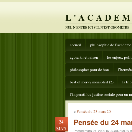
L ' A C A D E M
NUL N'ENTRE ICI S'IL N'EST GEOMETRE
accueil
philosophie de l’academo
agora foi et raison
les enjeux poli
philosopher pour de bon
l’hermén
best of mervy monsoleil (2)
la tri
l’imperatif de justice sociale pour un m
«
Pensée du 23 mars 20
Pensée du 24 ma
24
MAR
Posted mars 24, 2020 by ACADEMOS i